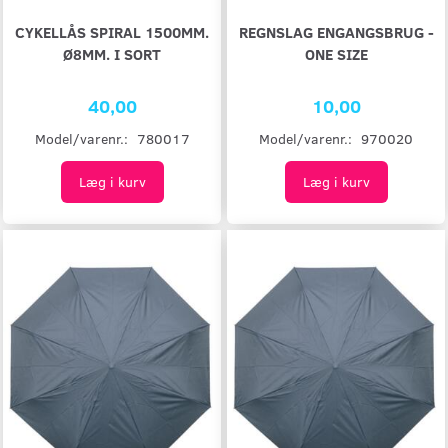
CYKELLÅS SPIRAL 1500MM.
REGNSLAG ENGANGSBRUG -
Ø8MM. I SORT
ONE SIZE
40,00
10,00
Model/varenr.:
780017
Model/varenr.:
970020
Læg i kurv
Læg i kurv