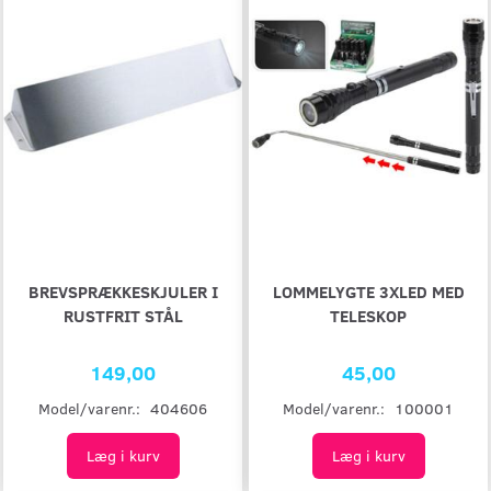
BREVSPRÆKKESKJULER I
LOMMELYGTE 3XLED MED
RUSTFRIT STÅL
TELESKOP
149,00
45,00
Model/varenr.:
404606
Model/varenr.:
100001
Læg i kurv
Læg i kurv