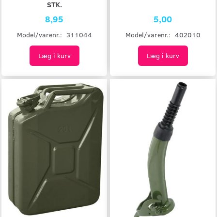
STK.
8,95
5,00
Model/varenr.:
311044
Model/varenr.:
402010
Læg i kurv
Læg i kurv