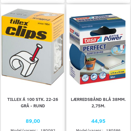
TILLEX Á 100 STK. 22-26
LÆRREDSBÅND BLÅ 38MM.
GRÅ - RUND
2,75M.
89,00
44,95
Model/varenr.:
180092
Model/varenr.:
180586