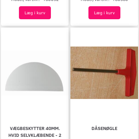
Læg i kurv
Læg i kurv
VÆGBESKYTTER 40MM.
DÅSENØGLE
HVID SELVKLÆBENDE - 2