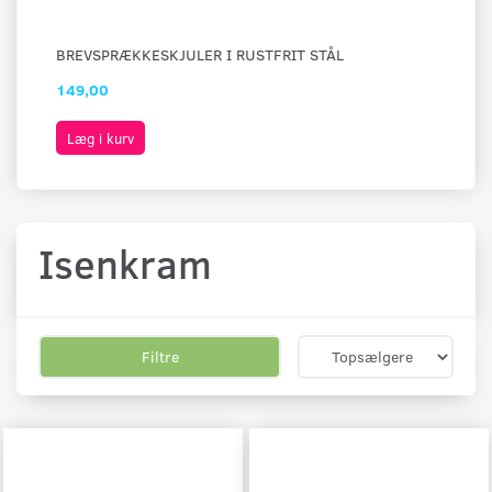
BREVSPRÆKKESKJULER I RUSTFRIT STÅL
LO
149,00
45
Læg i kurv
L
Isenkram
Filtre