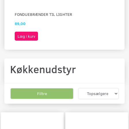
FONDUEBRÆNDER TIL LIGHTER
GL
89,00
60
Læg i kurv
L
Køkkenudstyr
Filtre