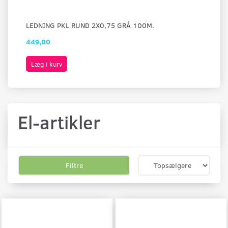
LEDNING PKL RUND 2X0,75 GRÅ 100M.
AN
449,00
32
Læg i kurv
L
El-artikler
Filtre