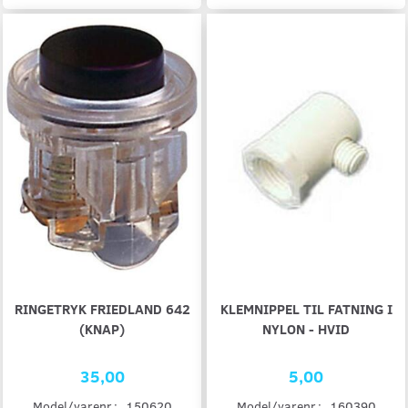
RINGETRYK FRIEDLAND 642
KLEMNIPPEL TIL FATNING I
(KNAP)
NYLON - HVID
35,00
5,00
Model/varenr.:
150620
Model/varenr.:
160390