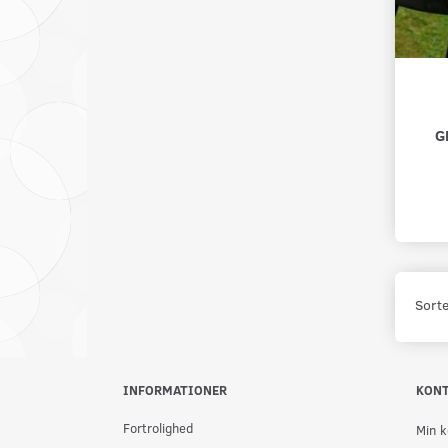
G
Sorte
INFORMATIONER
KON
Fortrolighed
Min k