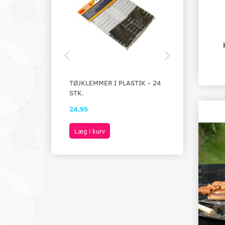
TØJKLEMMER I PLASTIK - 24
TØRRESTATIV
STK.
I PLAST
24,95
79,95
Læg i kurv
Læg i kurv