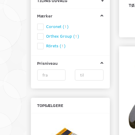
Skifte
TILPAS UDVALG
TØ
filter
Mærker
Coronet
(
1
)
Orthex Group
(
1
)
Rörets
(
1
)
Prisniveau
TOPSÆLGERE