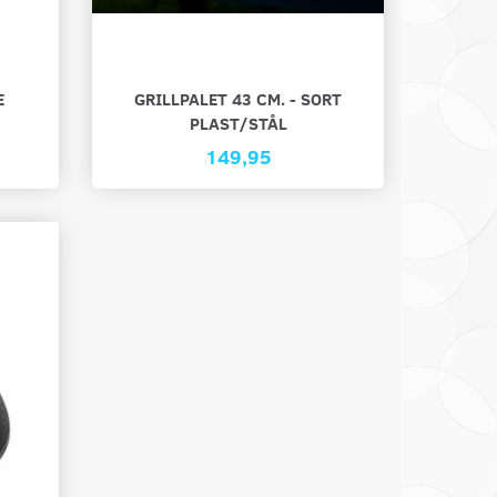
E
GRILLPALET 43 CM. - SORT
PLAST/STÅL
149,95
SHANSKE
HAVE/ARBEJDSHANSKE
GRILLPALET 43 
PLAST/STÅL
59,00
149,95
Læg i kurv
Læg i kurv