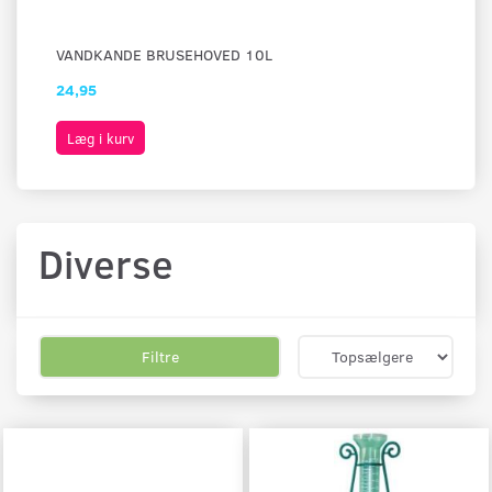
VANDKANDE BRUSEHOVED 10L
RE
24,95
99
Læg i kurv
L
Diverse
Filtre