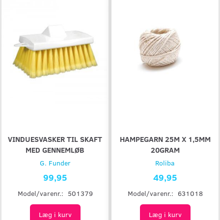
VINDUESVASKER TIL SKAFT
HAMPEGARN 25M X 1,5MM
MED GENNEMLØB
20GRAM
G. Funder
Roliba
99,95
49,95
Model/varenr.:
501379
Model/varenr.:
631018
Læg i kurv
Læg i kurv