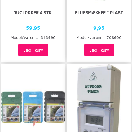
DUGLODDER 4 STK.
FLUESMÆKKER I PLAST
59,95
9,95
Model/varenr.:
313490
Model/varenr.:
708600
Læg i kurv
Læg i kurv