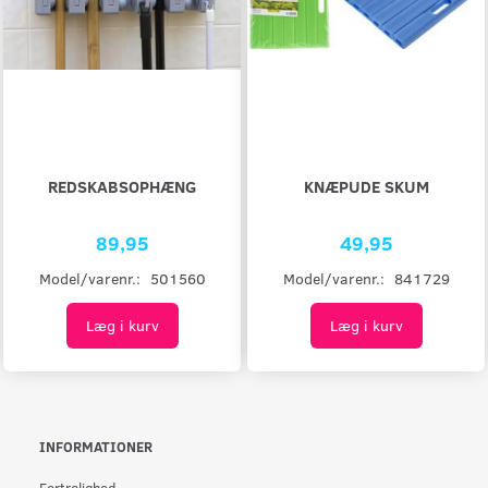
REDSKABSOPHÆNG
KNÆPUDE SKUM
89,95
49,95
Model/varenr.:
501560
Model/varenr.:
841729
Læg i kurv
Læg i kurv
INFORMATIONER
Fortrolighed