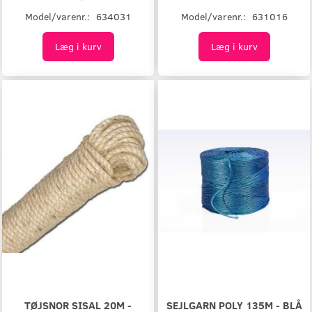
Model/varenr.:
631016
Model/varenr.:
634031
Læg i kurv
Læg i kurv
TØJSNOR SISAL 20M -
SEJLGARN POLY 135M - BLÅ