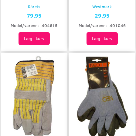
Rörets
Westmark
79,95
29,95
Model/varenr.:
404615
Model/varenr.:
401046
Læg i kurv
Læg i kurv