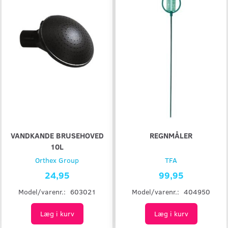
VANDKANDE BRUSEHOVED
REGNMÅLER
10L
Orthex Group
TFA
24,95
99,95
Model/varenr.:
603021
Model/varenr.:
404950
Læg i kurv
Læg i kurv