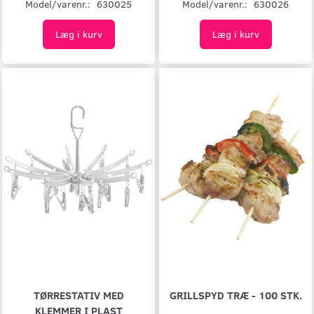
Model/varenr.:
630025
Model/varenr.:
630026
Læg i kurv
Læg i kurv
TØRRESTATIV MED
GRILLSPYD TRÆ - 100 STK.
KLEMMER I PLAST