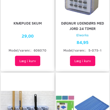
KNÆPUDE SKUM
DØGNUR UDENDØRS MED
JORD 24 TIMER
29,00
Elworks
84,95
Model/varenr.:
606070
Model/varenr.:
5-075-1
Læg i kurv
Læg i kurv