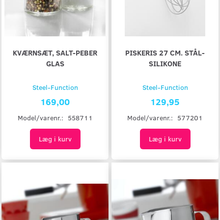
KVÆRNSÆT, SALT-PEBER
PISKERIS 27 CM. STÅL-
GLAS
SILIKONE
Steel-Function
Steel-Function
169,00
129,95
Model/varenr.:
558711
Model/varenr.:
577201
Læg i kurv
Læg i kurv