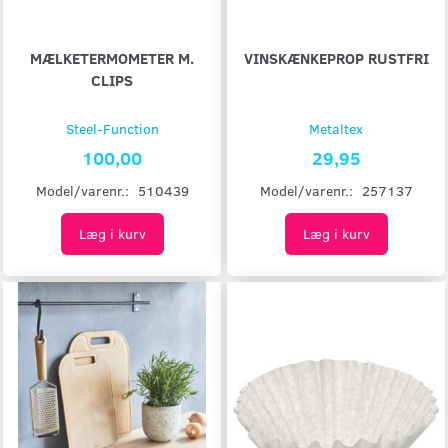
MÆLKETERMOMETER M.
VINSKÆNKEPROP RUSTFRI
CLIPS
Steel-Function
Metaltex
100,00
29,95
Model/varenr.:
510439
Model/varenr.:
257137
Læg i kurv
Læg i kurv