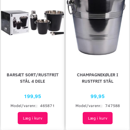
BARSÆT SORT/RUSTFRIT
CHAMPAGNEKØLER I
STÅL 4 DELE
RUSTFRIT STÅL
199,95
99,95
Model/varenr.:
465871
Model/varenr.:
747588
Læg i kurv
Læg i kurv