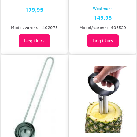
179,95
Westmark
149,95
Model/varenr.:
402975
Model/varenr.:
406529
Læg i kurv
Læg i kurv