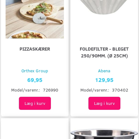
PIZZASKÆRER
FOLDEFILTER - BLEGET
250/90MM. (Ø 25CM)
Orthex Group
Abena
69,95
129,95
Model/varenr.:
726990
Model/varenr.:
370402
Læg i kurv
Læg i kurv