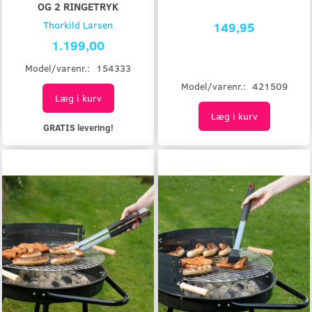
OG 2 RINGETRYK
Thorkild Larsen
149,95
1.199,00
Model/varenr.:
154333
Model/varenr.:
421509
Læg i kurv
Læg i kurv
GRATIS levering!