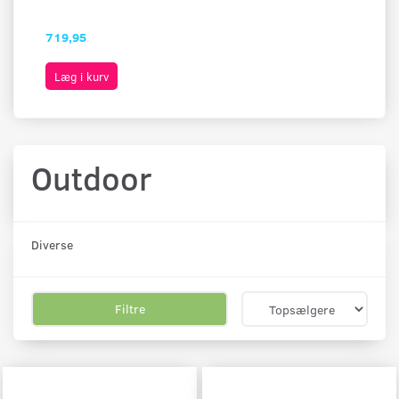
719,95
2.
Læg i kurv
L
Outdoor
Diverse
Filtre