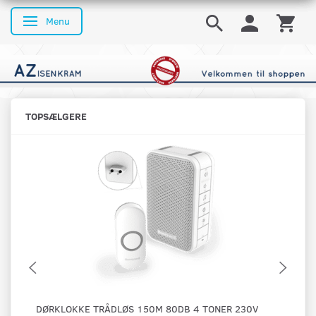
Menu
Skifte navigation
TOPSÆLGERE
DØRKLOKKE TRÅDLØS 150M 80DB 4 TONER 230V
DØ