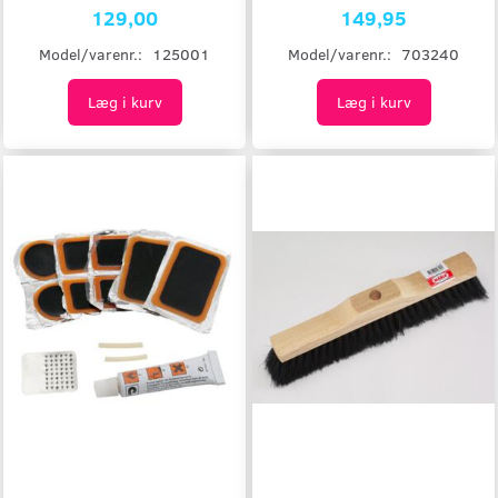
129,00
149,95
Model/varenr.:
125001
Model/varenr.:
703240
Læg i kurv
Læg i kurv