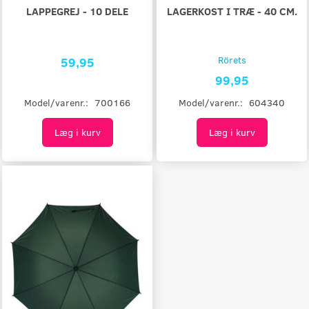
LAPPEGREJ - 10 DELE
LAGERKOST I TRÆ - 40 CM.
59,95
Rörets
99,95
Model/varenr.:
700166
Model/varenr.:
604340
Læg i kurv
Læg i kurv