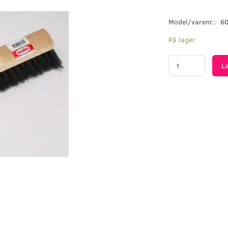
Model/varenr.:
6
På lager
L