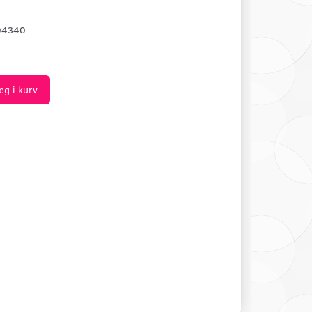
04340
æg i kurv