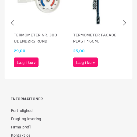
TERMOMETER NR. 300
TERMOMETER FACADE
T
UDENDØRS RUND
PLAST 16CM.
PL
29,00
25,00
3
Læg i kurv
Læg i kurv
INFORMATIONER
Fortrolighed
Fragt og levering
Firma profil
Kontakt os