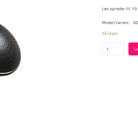
Løs spreder til 10
Model/varenr.:
6
På lager
L