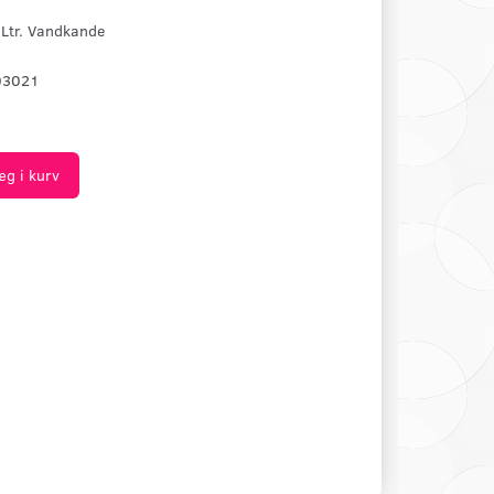
 Ltr. Vandkande
03021
æg i kurv