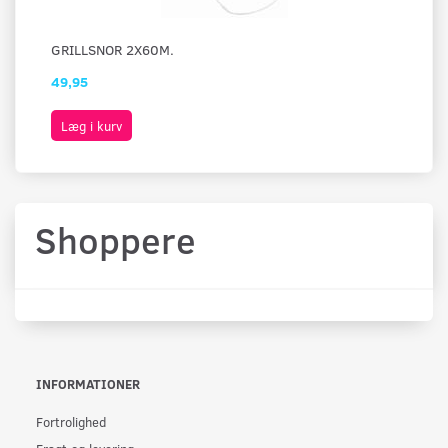
GRILLSNOR 2X60M.
OS
49,95
49
Læg i kurv
L
Shoppere
INFORMATIONER
Fortrolighed