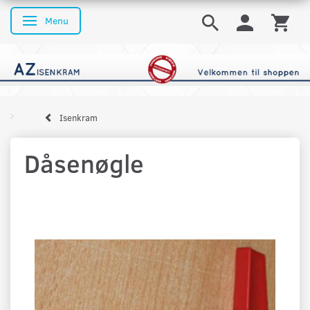
Menu
Skifte navigation
Isenkram
Dåsenøgle