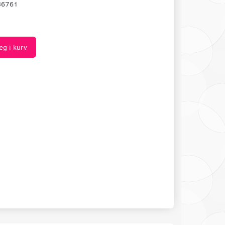
36761
æg i kurv