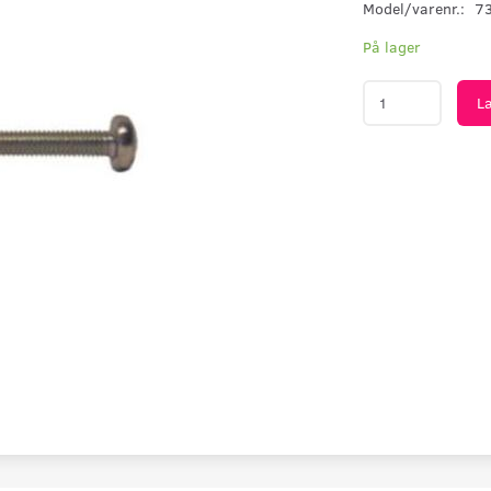
Model/varenr.:
7
På lager
L