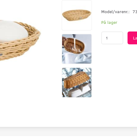
Model/varenr.:
7
På lager
L