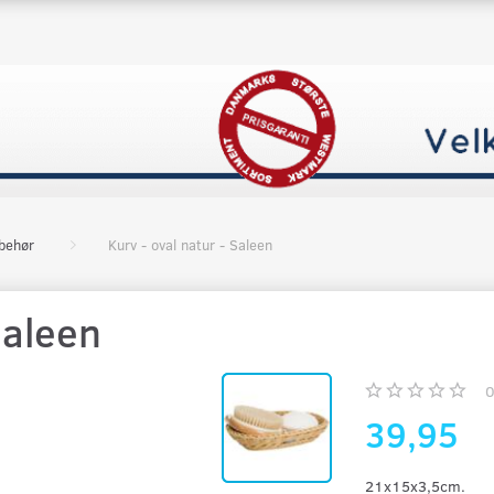
lbehør
Kurv - oval natur - Saleen
Saleen
39,95
21x15x3,5cm.