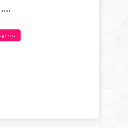
30101
æg i kurv