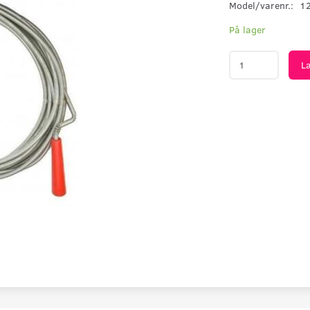
Model/varenr.:
1
På lager
L