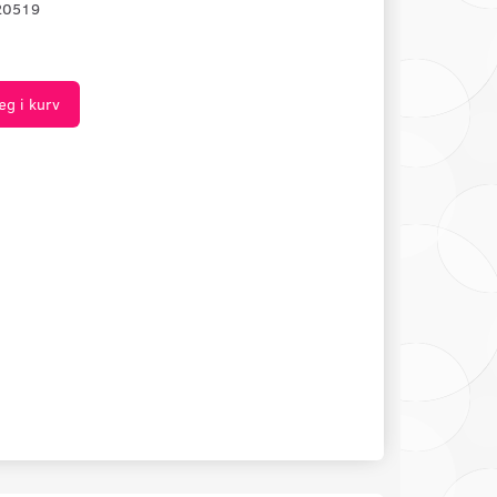
20519
æg i kurv