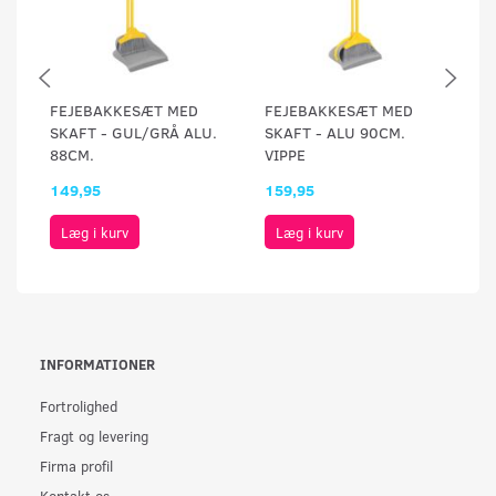
FEJEBAKKESÆT MED
FEJEBAKKESÆT MED
F
SKAFT - GUL/GRÅ ALU.
SKAFT - ALU 90CM.
S
88CM.
VIPPE
9
149,95
159,95
1
Læg i kurv
Læg i kurv
INFORMATIONER
Fortrolighed
Fragt og levering
Firma profil
Kontakt os