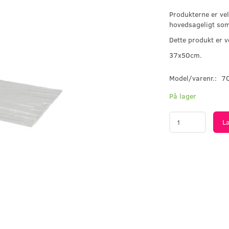
Produkterne er vel
hovedsageligt so
Dette produkt er v
37x50cm.
Model/varenr.:
7
På lager
L