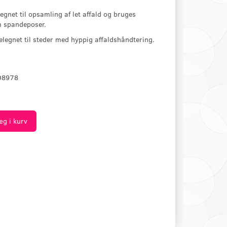
egnet til opsamling af let affald og bruges
m spandeposer.
elegnet til steder med hyppig affaldshåndtering.
08978
æg i kurv