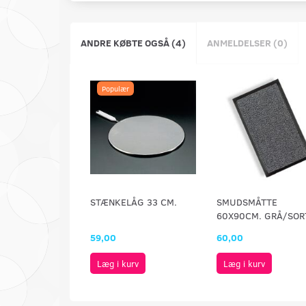
ANDRE KØBTE OGSÅ (4)
ANMELDELSER (0)
Populær
STÆNKELÅG 33 CM.
SMUDSMÅTTE
60X90CM. GRÅ/SOR
59,00
60,00
Læg i kurv
Læg i kurv