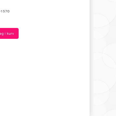
01570
æg i kurv