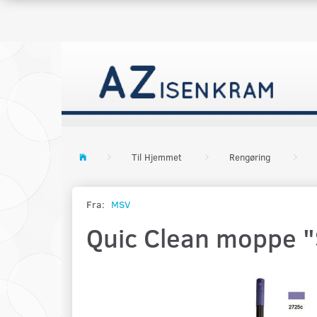
Til Hjemmet
Rengøring
Fra:
MSV
Quic Clean moppe "S