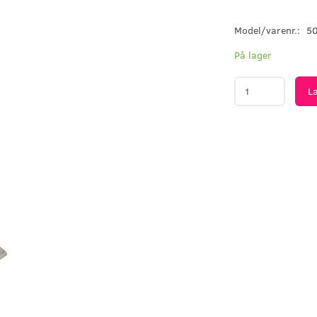
Model/varenr.:
5
På lager
L