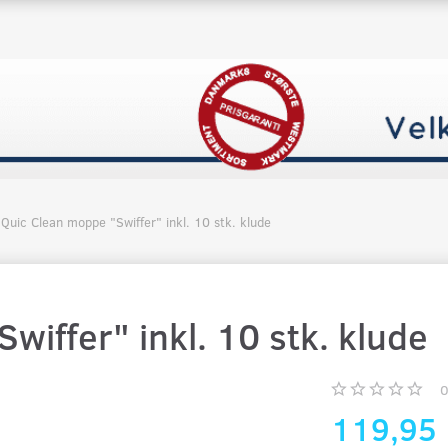
Quic Clean moppe "Swiffer" inkl. 10 stk. klude
wiffer" inkl. 10 stk. klude
119,95