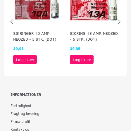
SIKRINGER 10 AMP
SIKRING 13 AMP. NEOZED
SI
NEOZED - 5 STK. (DO1)
- 5 STK. (DO1)
- 
39,95
39,95
39
Læg i kurv
Læg i kurv
INFORMATIONER
Fortrolighed
Fragt og levering
Firma profil
Kontakt os