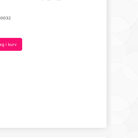
60032
æg i kurv