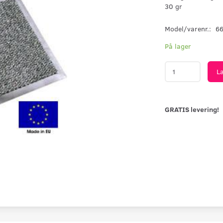
30 gr
Model/varenr.:
6
På lager
L
GRATIS levering!