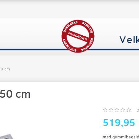
50 cm
150 cm
519,95
med gummibagside