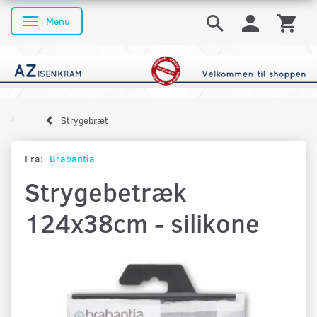
Menu
Skifte navigation
Strygebræt
Fra:
Brabantia
Strygebetræk
124x38cm - silikone