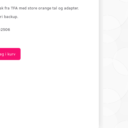
sk fra TFA med store orange tal og adapter.
ri backup.
02506
æg i kurv