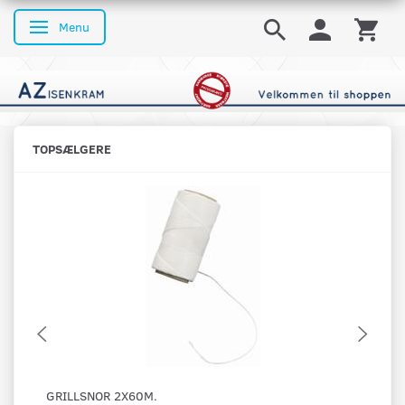
Menu
Skifte navigation
TOPSÆLGERE
GRILLSNOR 2X60M.
OS