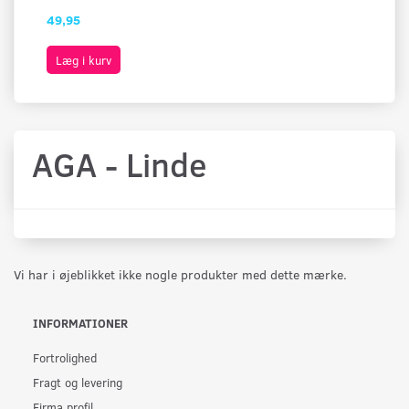
49,95
49
Læg i kurv
L
AGA - Linde
Vi har i øjeblikket ikke nogle produkter med dette mærke.
INFORMATIONER
Fortrolighed
Fragt og levering
Firma profil