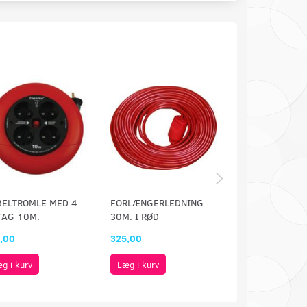
BELTROMLE MED 4
FORLÆNGERLEDNING
FORLÆNGERLED
TAG 10M.
30M. I RØD
10M. I RØD
,00
325,00
139,00
g i kurv
Læg i kurv
Læg i kurv