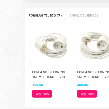
FORSLAG TIL DIG (7)
ANMELDELSER (0)
FORLÆNGERLEDNING
FORLÆNGERLEDNIN
3M. MED JORD I HVID
5M. MED JORD I HVI
199,95
289,95
Læg i kurv
Læg i kurv