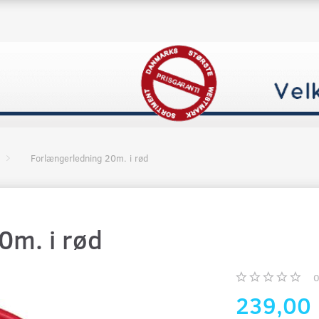
Forlængerledning 20m. i rød
0m. i rød
239,00