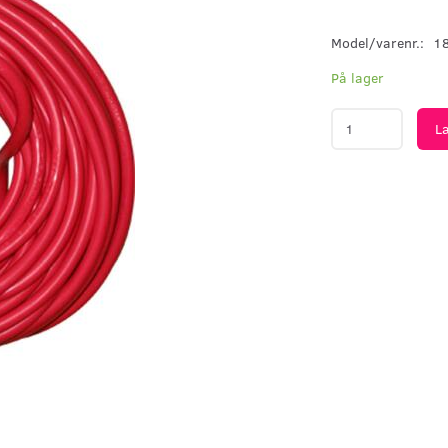
Model/varenr.:
1
På lager
L