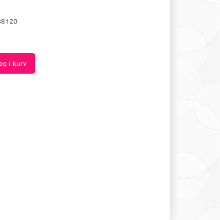
88120
æg i kurv