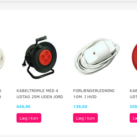
G
KABELTROMLE MED 4
FORLÆNGERLEDNING
KA
D
UDTAG 25M UDEN JORD
10M. I HVID
UD
649,95
139,00
325
Læg i kurv
Læg i kurv
Læ