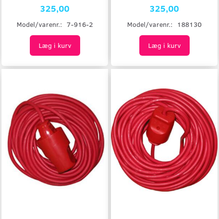
325,00
325,00
Model/varenr.:
7-916-2
Model/varenr.:
188130
Læg i kurv
Læg i kurv