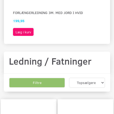
FORLÆNGERLEDNING 3M. MED JORD I HVID
FO
199,95
28
Læg i kurv
L
Ledning / Fatninger
Filtre