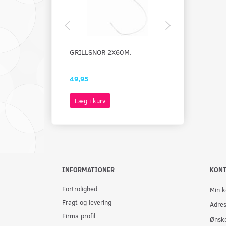
GRILLSNOR 2X60M.
OSTESTRENGE
STK - KORT
49,95
49,00
Læg i kurv
Læg i kurv
INFORMATIONER
KON
Fortrolighed
Min k
Fragt og levering
Adre
Firma profil
Ønske