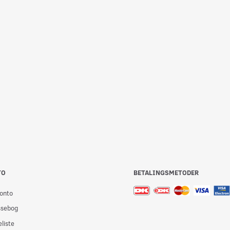
 T/OSTEMIK 3
BADEFORHÆNG 180X200CM.
ALTAN / BORD
GRØN
CM NATUR
39,00
169,00
Læg i kurv
Læg i kurv
TO
BETALINGSMETODER
onto
ssebog
liste