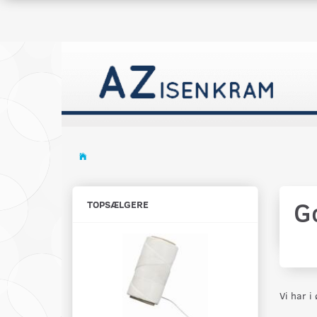
G
TOPSÆLGERE
Vi har i