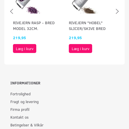
RIVEJERN RASP - BRED
RIVEJERN "HOBEL"
RI
MODEL 32CM.
SLICER/SKIVE BRED
M
219,95
219,95
21
Læg i kurv
Læg i kurv
INFORMATIONER
Fortrolighed
Fragt og levering
Firma profil
Kontakt os
Betingelser & Vilkår