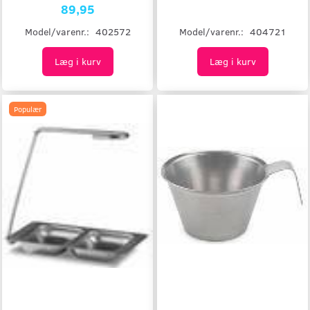
89,95
Model/varenr.:
404721
Model/varenr.:
402572
Læg i kurv
Læg i kurv
Populær