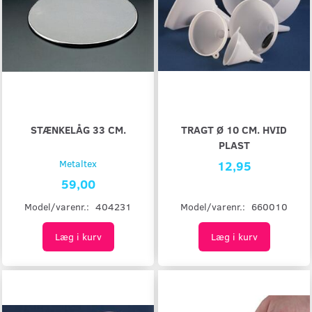
STÆNKELÅG 33 CM.
TRAGT Ø 10 CM. HVID
PLAST
Metaltex
12,95
59,00
Model/varenr.:
660010
Model/varenr.:
404231
Læg i kurv
Læg i kurv