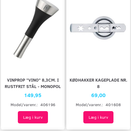
VINPROP "VINO" 8,3CM. I
KØDHAKKER KAGEPLADE NR.
RUSTFRIT STÅL - MONOPOL
8
149,95
69,00
Model/varenr.:
406196
Model/varenr.:
401608
Læg i kurv
Læg i kurv