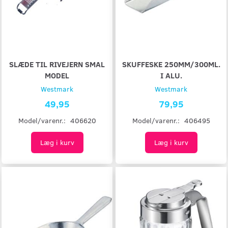
SLÆDE TIL RIVEJERN SMAL
SKUFFESKE 250MM/300ML.
MODEL
I ALU.
Westmark
Westmark
49,95
79,95
Model/varenr.:
406620
Model/varenr.:
406495
Læg i kurv
Læg i kurv