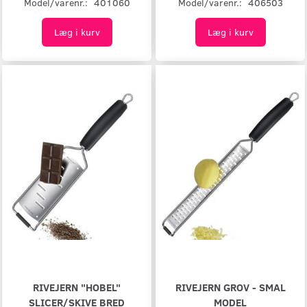
Model/varenr.:
401060
Model/varenr.:
406503
Læg i kurv
Læg i kurv
RIVEJERN "HOBEL"
RIVEJERN GROV - SMAL
SLICER/SKIVE BRED
MODEL