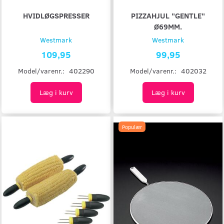
HVIDLØGSPRESSER
PIZZAHJUL "GENTLE"
Ø69MM.
Westmark
Westmark
109,95
99,95
Model/varenr.:
402290
Model/varenr.:
402032
Læg i kurv
Læg i kurv
Populær