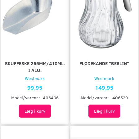
SKUFFESKE 265MM/410ML.
FLØDEKANDE "BERLIN"
I ALU.
Westmark
Westmark
99,95
149,95
Model/varenr.:
406496
Model/varenr.:
406529
Læg i kurv
Læg i kurv