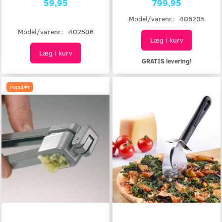
59,95
799,95
Model/varenr.:
406205
Model/varenr.:
402506
Læg i kurv
Læg i kurv
GRATIS levering!
Populær