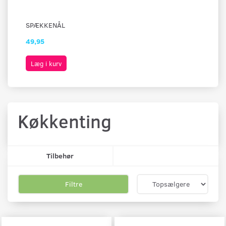
SPÆKKENÅL
FO
49,95
79
Læg i kurv
L
Køkkenting
Tilbehør
Filtre