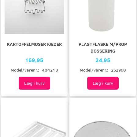
KARTOFFELMOSER FJEDER
PLASTFLASKE M/PROP
DOSSERING
169,95
24,95
Model/varenr.:
404210
Model/varenr.:
252960
Læg i kurv
Læg i kurv