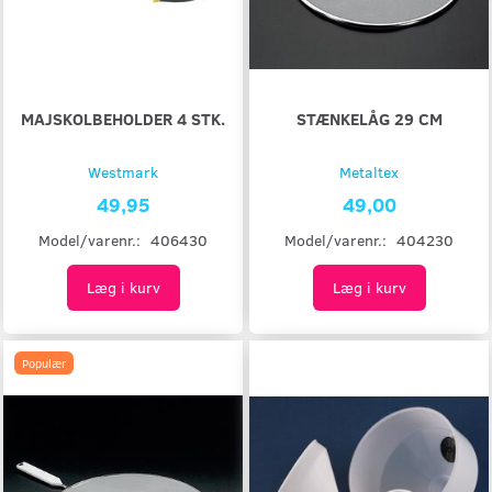
MAJSKOLBEHOLDER 4 STK.
STÆNKELÅG 29 CM
Westmark
Metaltex
49,95
49,00
Model/varenr.:
406430
Model/varenr.:
404230
Læg i kurv
Læg i kurv
Populær