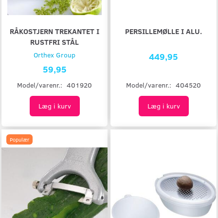
RÅKOSTJERN TREKANTET I
PERSILLEMØLLE I ALU.
RUSTFRI STÅL
Orthex Group
449,95
59,95
Model/varenr.:
404520
Model/varenr.:
401920
Læg i kurv
Læg i kurv
Populær