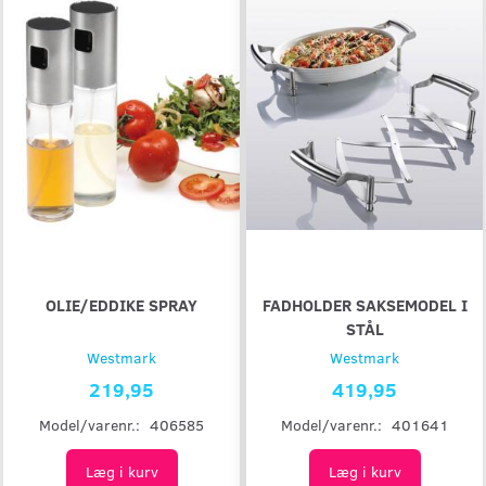
OLIE/EDDIKE SPRAY
FADHOLDER SAKSEMODEL I
STÅL
Westmark
Westmark
219,95
419,95
Model/varenr.:
406585
Model/varenr.:
401641
Læg i kurv
Læg i kurv