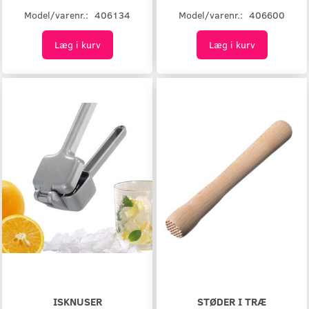
Model/varenr.:
406134
Model/varenr.:
406600
Læg i kurv
Læg i kurv
ISKNUSER
STØDER I TRÆ