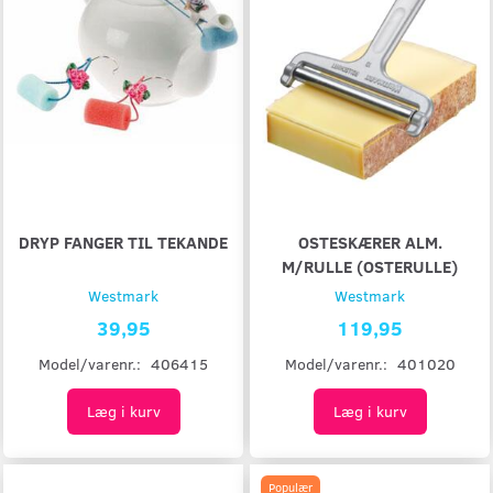
DRYP FANGER TIL TEKANDE
OSTESKÆRER ALM.
M/RULLE (OSTERULLE)
Westmark
Westmark
39,95
119,95
Model/varenr.:
406415
Model/varenr.:
401020
Læg i kurv
Læg i kurv
Populær