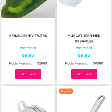
SKRÆLLEKNIV TVÆRS
MUSCAT JERN MED
OPSAMLER
Westmark
Westmark
99,95
99,95
Model/varenr.:
402665
Model/varenr.:
406390
Læg i kurv
Læg i kurv
Populær