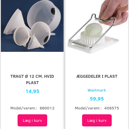
TRAGT Ø 12 CM. HVID
ÆGGEDELER I PLAST
PLAST
14,95
Westmark
59,95
Model/varenr.:
660012
Model/varenr.:
406575
Læg i kurv
Læg i kurv