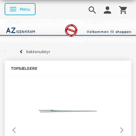
Menu
Skifte navigation
Køkkenudstyr
TOPSÆLGERE