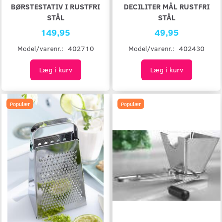
BØRSTESTATIV I RUSTFRI
DECILITER MÅL RUSTFRI
STÅL
STÅL
149,95
49,95
Model/varenr.:
402710
Model/varenr.:
402430
Læg i kurv
Læg i kurv
Populær
Populær