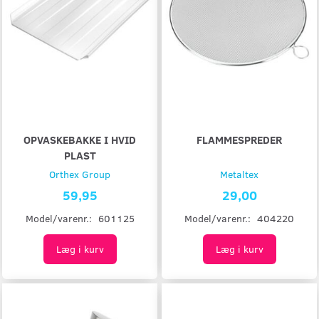
OPVASKEBAKKE I HVID
FLAMMESPREDER
PLAST
Orthex Group
Metaltex
59,95
29,00
Model/varenr.:
601125
Model/varenr.:
404220
Læg i kurv
Læg i kurv