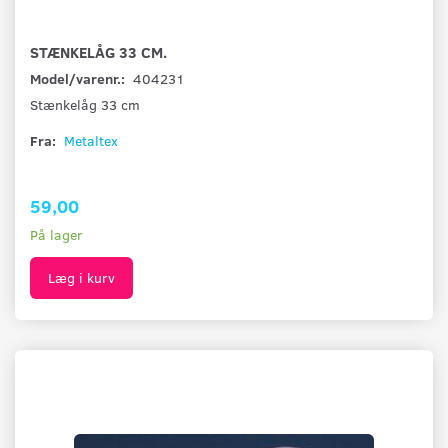
STÆNKELÅG 33 CM.
Model/varenr.:
404231
Stænkelåg 33 cm
Fra:
Metaltex
59,00
På lager
Læg i kurv