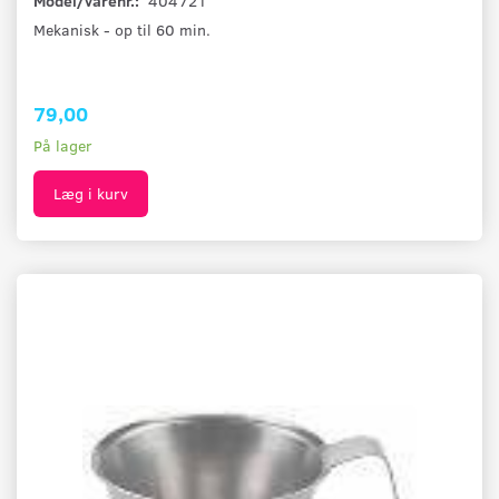
Model/varenr.:
404721
Mekanisk - op til 60 min.
79,00
På lager
Læg i kurv