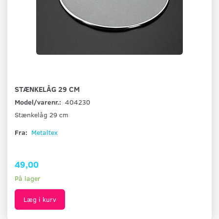
STÆNKELÅG 29 CM
Model/varenr.:
404230
Stænkelåg 29 cm
Fra:
Metaltex
49,00
På lager
Læg i kurv