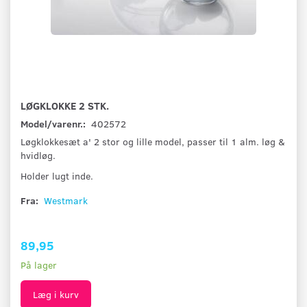
LØGKLOKKE 2 STK.
Model/varenr.:
402572
Løgklokkesæt a' 2 stor og lille model, passer til 1 alm. løg &
hvidløg.
Holder lugt inde.
Fra:
Westmark
89,95
På lager
Læg i kurv