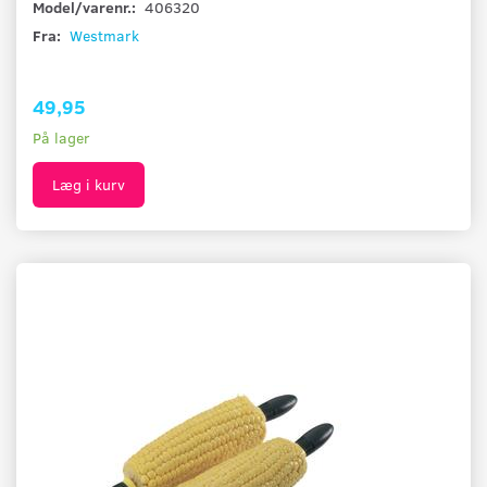
Model/varenr.:
406320
Fra:
Westmark
49,95
På lager
Læg i kurv