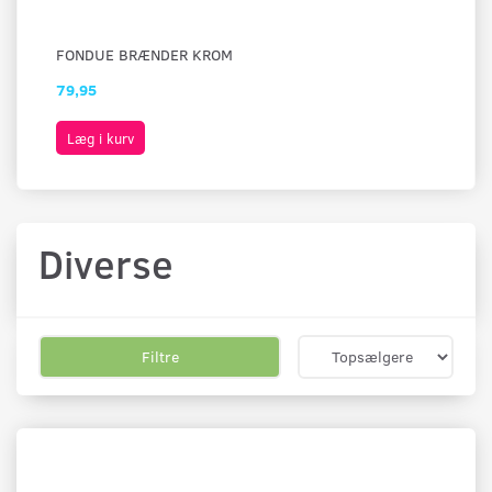
FONDUE BRÆNDER KROM
OS
79,95
49
Læg i kurv
L
Diverse
Filtre