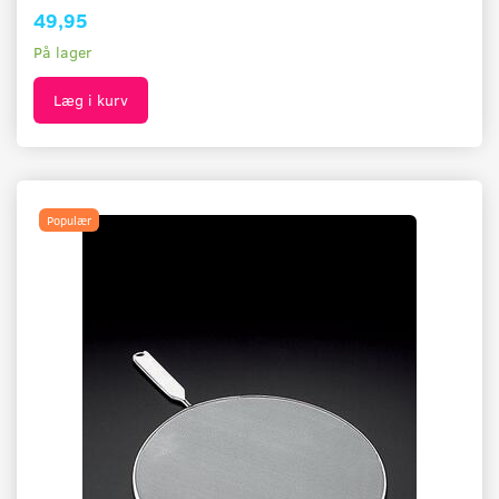
49,95
På lager
Læg i kurv
Populær