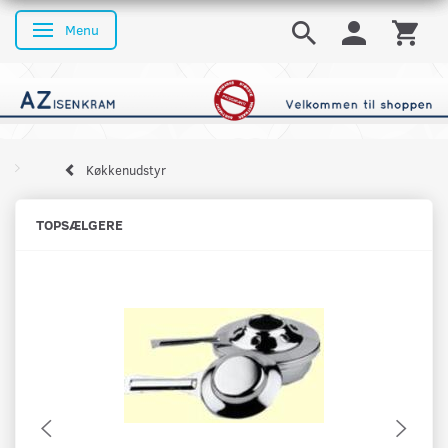
Menu
Skifte navigation
Køkkenudstyr
TOPSÆLGERE