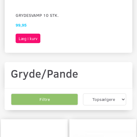
GRYDESVAMP 10 STK.
WO
99,95
13
Læg i kurv
L
Gryde/Pande
Filtre