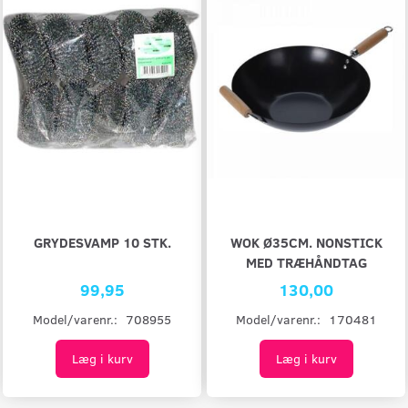
GRYDESVAMP 10 STK.
WOK Ø35CM. NONSTICK
MED TRÆHÅNDTAG
99,95
130,00
Model/varenr.:
708955
Model/varenr.:
170481
Læg i kurv
Læg i kurv