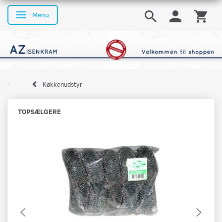
Menu
Skifte navigation
Køkkenudstyr
TOPSÆLGERE