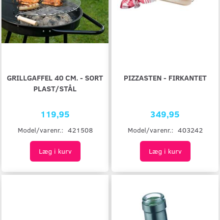
GRILLGAFFEL 40 CM. - SORT
PIZZASTEN - FIRKANTET
PLAST/STÅL
119,95
349,95
Model/varenr.:
421508
Model/varenr.:
403242
Læg i kurv
Læg i kurv