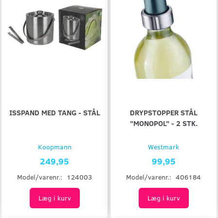
ISSPAND MED TANG - STÅL
DRYPSTOPPER STÅL
"MONOPOL" - 2 STK.
Koopmann
Westmark
249,95
99,95
Model/varenr.:
124003
Model/varenr.:
406184
Læg i kurv
Læg i kurv