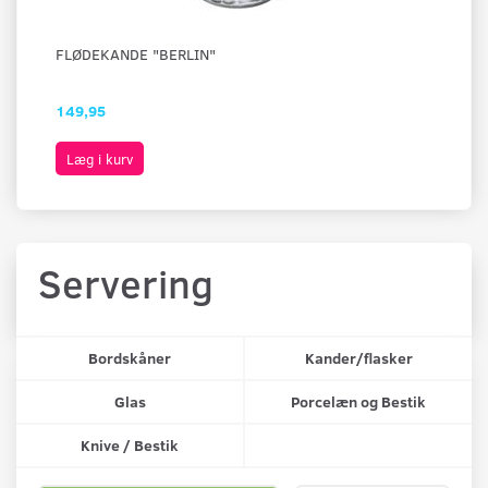
FLØDEKANDE "BERLIN"
FA
149,95
41
Læg i kurv
L
Servering
Bordskåner
Kander/flasker
Glas
Porcelæn og Bestik
Knive / Bestik