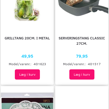
GRILLTANG 20CM. I METAL
SERVERINGSTANG CLASSIC
27CM.
49,95
79,95
Model/varenr.:
401623
Model/varenr.:
401517
Læg i kurv
Læg i kurv