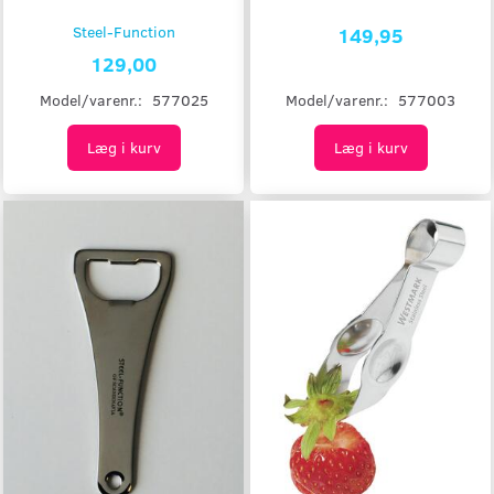
Steel-Function
149,95
129,00
Model/varenr.:
577003
Model/varenr.:
577025
Læg i kurv
Læg i kurv