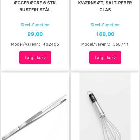
ÆGGEBÆGRE 6 STK.
KVÆRNSÆT, SALT-PEBER
RUSTFRI STÅL
GLAS
Steel-Function
Steel-Function
99,00
169,00
Model/varenr.:
402405
Model/varenr.:
558711
Læg i kurv
Læg i kurv