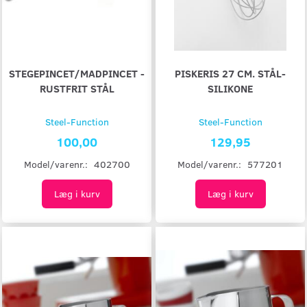
STEGEPINCET/MADPINCET -
PISKERIS 27 CM. STÅL-
RUSTFRIT STÅL
SILIKONE
Steel-Function
Steel-Function
100,00
129,95
Model/varenr.:
402700
Model/varenr.:
577201
Læg i kurv
Læg i kurv