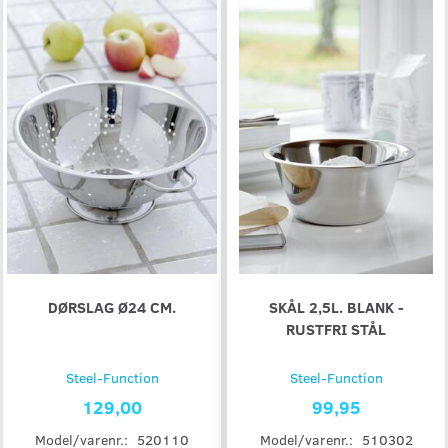
DØRSLAG Ø24 CM.
SKÅL 2,5L. BLANK -
RUSTFRI STÅL
Steel-Function
Steel-Function
129,00
99,95
Model/varenr.:
520110
Model/varenr.:
510302