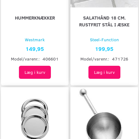
HUMMERKNÆKKER
SALATHÅND 18 CM.
RUSTFRIT STÅL I ÆSKE
Westmark
Steel-Function
149,95
199,95
Model/varenr.:
406601
Model/varenr.:
471726
Læg i kurv
Læg i kurv