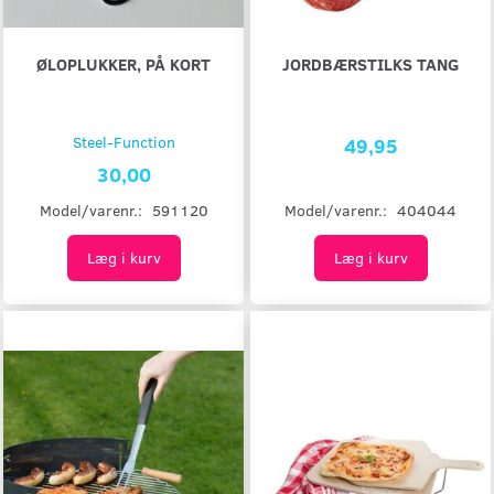
ØLOPLUKKER, PÅ KORT
JORDBÆRSTILKS TANG
Steel-Function
49,95
30,00
Model/varenr.:
404044
Model/varenr.:
591120
Læg i kurv
Læg i kurv