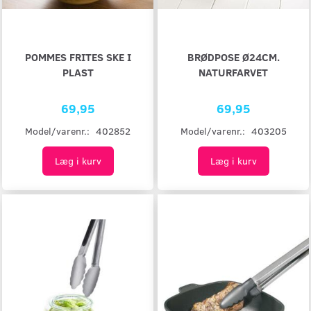
POMMES FRITES SKE I
BRØDPOSE Ø24CM.
PLAST
NATURFARVET
69,95
69,95
Model/varenr.:
402852
Model/varenr.:
403205
Læg i kurv
Læg i kurv