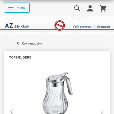
Menu
Skifte navigation
Køkkenudstyr
TOPSÆLGERE