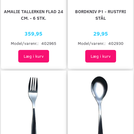
AMALIE TALLERKEN FLAD 24
BORDKNIV P1 - RUSTFRI
CM. - 6 STK.
STÅL
359,95
29,95
Model/varenr.:
402965
Model/varenr.:
402930
Læg i kurv
Læg i kurv