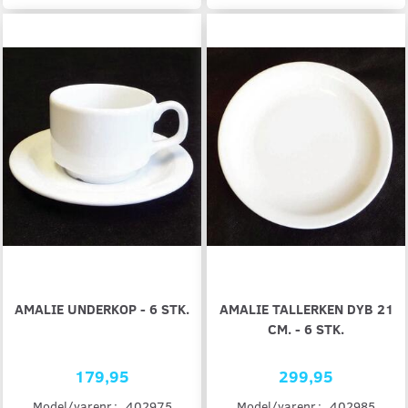
AMALIE UNDERKOP - 6 STK.
AMALIE TALLERKEN DYB 21
CM. - 6 STK.
179,95
299,95
Model/varenr.:
402975
Model/varenr.:
402985