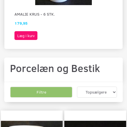
AMALIE KRUS - 6 STK.
AM
179,95
29
Læg i kurv
L
Porcelæn og Bestik
Filtre