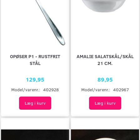
OPØSER P1 - RUSTFRIT
AMALIE SALATSKÅL/SKÅL
STÅL
21 CM.
129,95
89,95
Model/varenr.:
402928
Model/varenr.:
402967
Læg i kurv
Læg i kurv