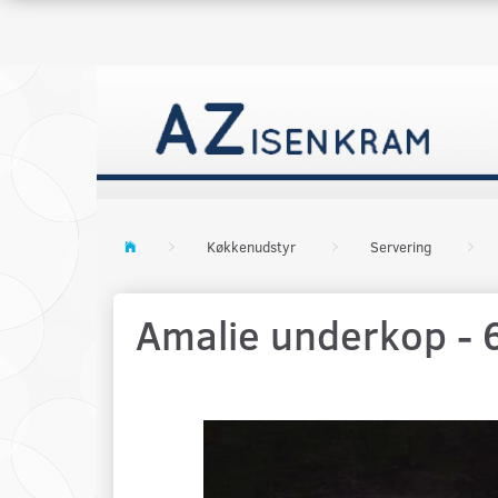
Køkkenudstyr
Servering
Amalie underkop - 6