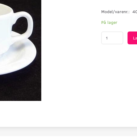
Model/varenr.:
4
På lager
L