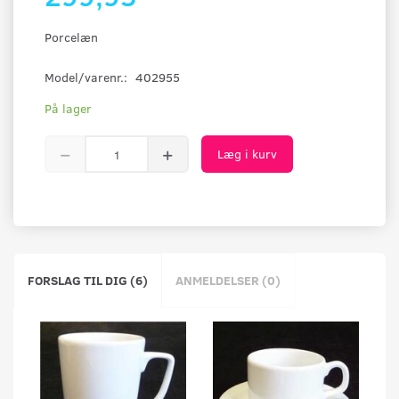
Porcelæn
Model/varenr.:
402955
På lager
Læg i kurv
FORSLAG TIL DIG (6)
ANMELDELSER (0)