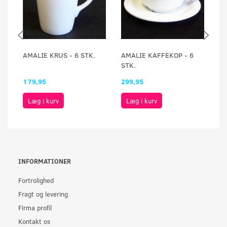
AMALIE KRUS - 6 STK.
AMALIE KAFFEKOP - 6
A
STK.
ST
179,95
299,95
1
Læg i kurv
Læg i kurv
INFORMATIONER
Fortrolighed
Fragt og levering
Firma profil
Kontakt os