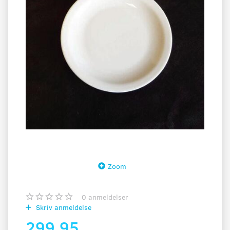
Zoom
0
anmeldelser
Skriv anmeldelse
299,95