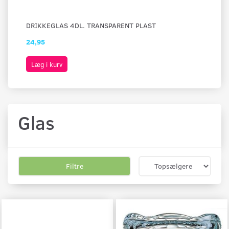
DRIKKEGLAS 4DL. TRANSPARENT PLAST
IS
24,95
17
Læg i kurv
L
Glas
Filtre