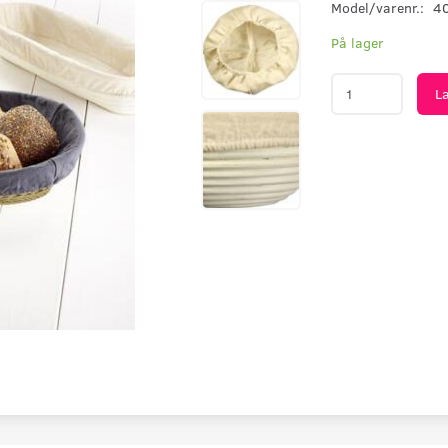
Model/varenr.:
4
På lager
L