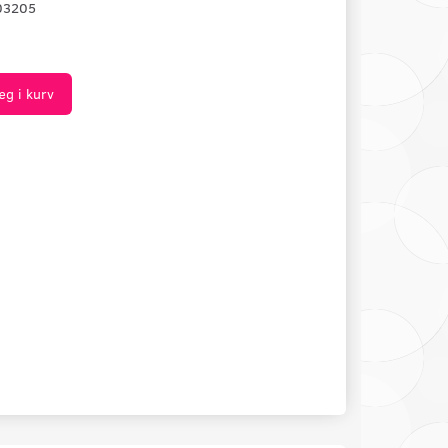
03205
æg i kurv