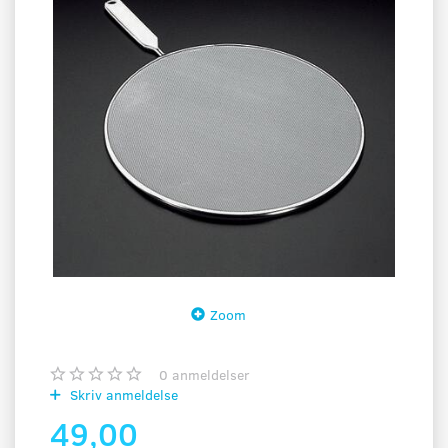
Zoom
0
anmeldelser
Skriv anmeldelse
49,00