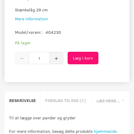
Stænkelåg 29 cm
Mere information
Model/varenr.:
404230
På lager
Læg i kurv
BESKRIVELSE
FORSLAG TIL DIG (1)
LÆS MERE...
Til at lægge over pander og gryder
For mere information, besøg dette produkts
hjemmeside
.