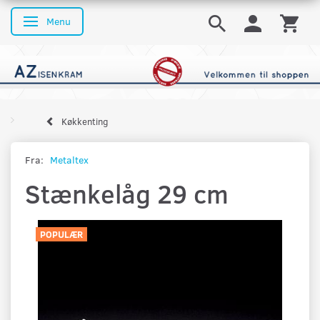
Menu
Skifte navigation
Køkkenting
Fra:
Metaltex
Stænkelåg 29 cm
POPULÆR