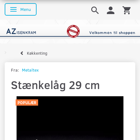
Menu
Skifte navigation
Køkkenting
Fra:
Metaltex
Stænkelåg 29 cm
POPULÆR