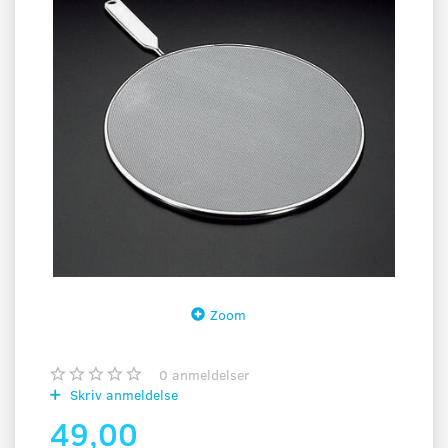
Zoom
0
anmeldelser
Skriv anmeldelse
49,00