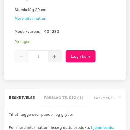
Stænkelåg 29 cm
Mere information
Model/varenr.:
404230
På lager
Læg i kurv
BESKRIVELSE
FORSLAG TIL DIG (1)
LÆS MERE...
Til at lægge over pander og gryder
For mere information, besøg dette produkts
hjemmeside
.