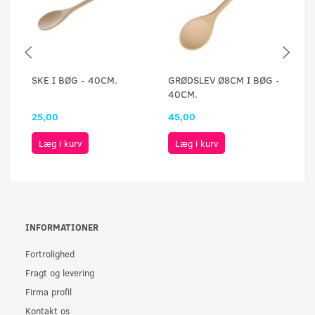
SKE I BØG - 40CM.
GRØDSLEV Ø8CM I BØG -
SK
40CM.
25,00
45,00
2
Læg i kurv
Læg i kurv
INFORMATIONER
Fortrolighed
Fragt og levering
Firma profil
Kontakt os