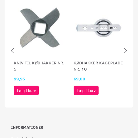
KNIV TIL KØDHAKKER NR.
KØDHAKKER KAGEPLADE
K
5
NR. 10
NR
99,95
69,00
99
Læg i kurv
Læg i kurv
INFORMATIONER