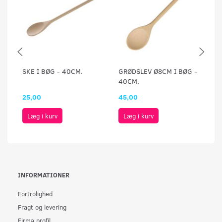
SKE I BØG - 40CM.
GRØDSLEV Ø8CM I BØG -
SK
40CM.
25,00
45,00
2
Læg i kurv
Læg i kurv
INFORMATIONER
Fortrolighed
Fragt og levering
Firma profil