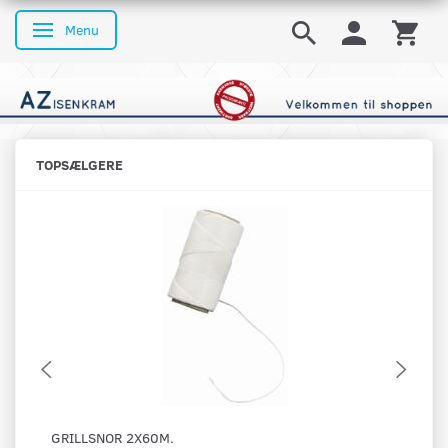
Menu
Skifte navigation
TOPSÆLGERE
GRILLSNOR 2X60M.
OS