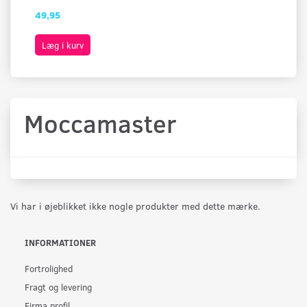
49,95
49
Læg i kurv
L
Moccamaster
Vi har i øjeblikket ikke nogle produkter med dette mærke.
INFORMATIONER
Fortrolighed
Fragt og levering
Firma profil