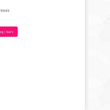
70045
æg i kurv