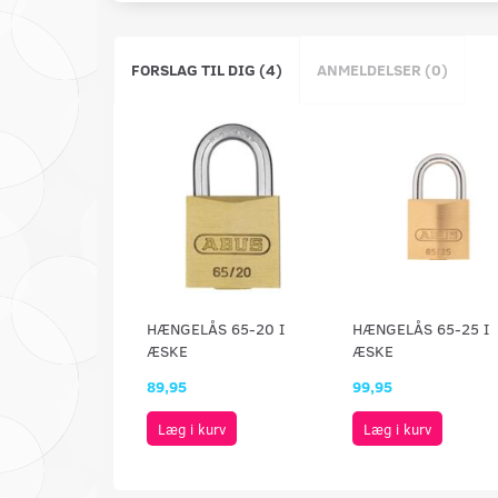
FORSLAG TIL DIG (4)
ANMELDELSER (0)
HÆNGELÅS 65-20 I
HÆNGELÅS 65-25 I
ÆSKE
ÆSKE
89,95
99,95
Læg i kurv
Læg i kurv