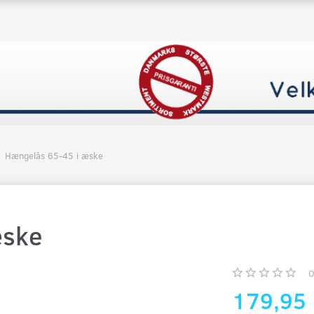
Hængelås 65-45 i æske
æske
179,95