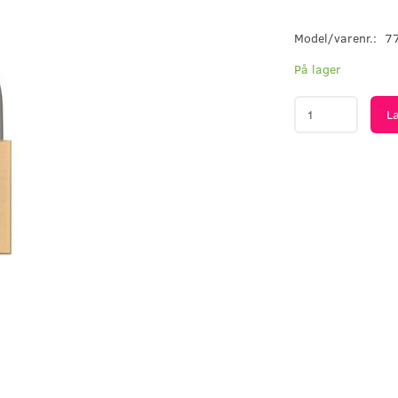
Model/varenr.:
7
På lager
L