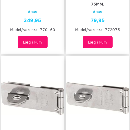
75MM.
Abus
Abus
349,95
79,95
Model/varenr.:
770160
Model/varenr.:
772075
Læg i kurv
Læg i kurv