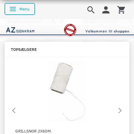
Menu
Skifte navigation
TOPSÆLGERE
GRILLSNOR 2X60M.
OS