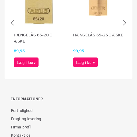
HÆNGELÅS 65-20 I
HÆNGELÅS 65-25 I ÆSKE
H
ÆSKE
Æ
89,95
99,95
1
Læg i kurv
Læg i kurv
INFORMATIONER
Fortrolighed
Fragt og levering
Firma profil
Kontakt os