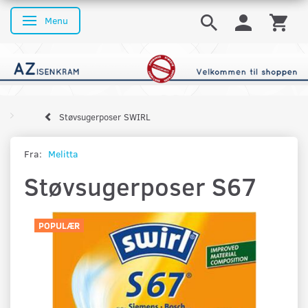
Menu
Skifte navigation
Støvsugerposer SWIRL
Fra:
Melitta
Støvsugerposer S67
POPULÆR