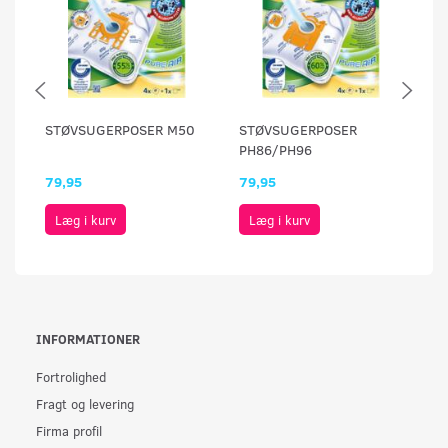
STØVSUGERPOSER M50
STØVSUGERPOSER
S
PH86/PH96
79,95
79,95
79
Læg i kurv
Læg i kurv
INFORMATIONER
Fortrolighed
Fragt og levering
Firma profil