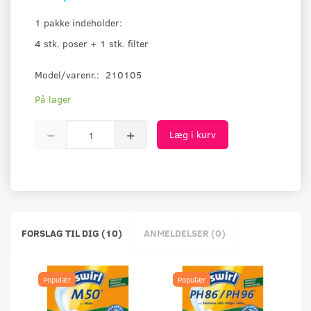
1 pakke indeholder:
4 stk. poser + 1 stk. filter
Model/varenr.:
210105
På lager
Læg i kurv
FORSLAG TIL DIG (10)
ANMELDELSER (0)
Populær
Populær