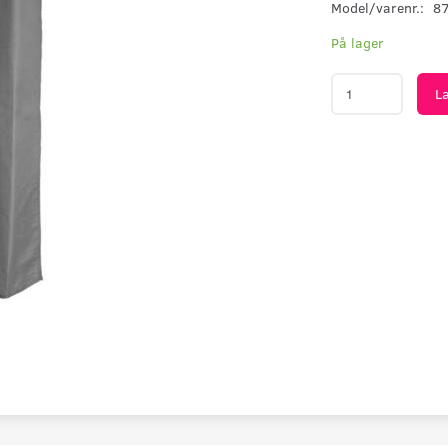
Model/varenr.:
8
På lager
L