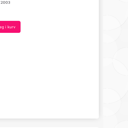
72003
æg i kurv