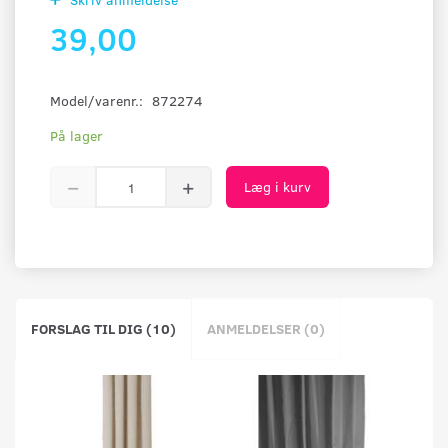
39,00
Model/varenr.:
872274
På lager
Læg i kurv
FORSLAG TIL DIG (10)
ANMELDELSER (0)