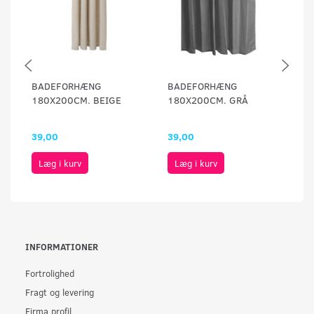
BADEFORHÆNG
BADEFORHÆNG
B
180X200CM. BEIGE
180X200CM. GRÅ
1
39,00
39,00
3
Læg i kurv
Læg i kurv
INFORMATIONER
Fortrolighed
Fragt og levering
Firma profil