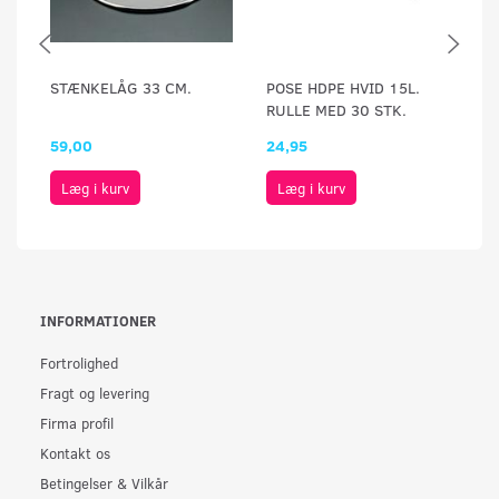
STÆNKELÅG 33 CM.
POSE HDPE HVID 15L.
S
RULLE MED 30 STK.
G
59,00
24,95
6
Læg i kurv
Læg i kurv
INFORMATIONER
Fortrolighed
Fragt og levering
Firma profil
Kontakt os
Betingelser & Vilkår