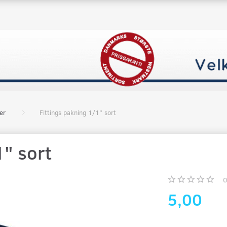
er
Fittings pakning 1/1" sort
1" sort
5,00