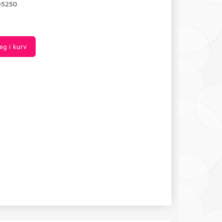
05250
æg i kurv