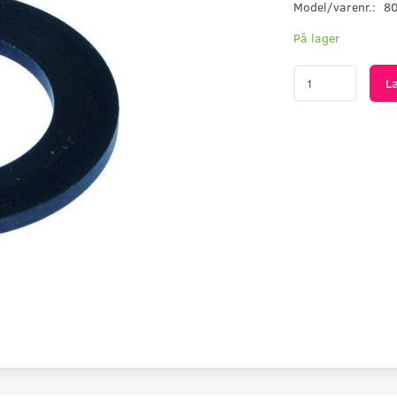
Model/varenr.:
8
På lager
L